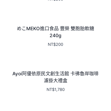
めこMEKO進口食品 豐榮 雙胞胎軟糖
240g
NT$
200
Ayoi阿優依原民文創生活館 卡彿魯岸咖啡
濾掛大禮盒
NT$
1,780