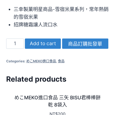
三幸製菓明星商品-雪宿米果系列，常年熱銷
的雪宿米果
招牌糖霜讓人流口水
Add to cart
商品訂購批發單
Categories:
めこMEKO進口食品
,
食品
Related products
めこMEKO進口食品 三矢 BISU君棒棒餅
乾 8袋入
NT$
200